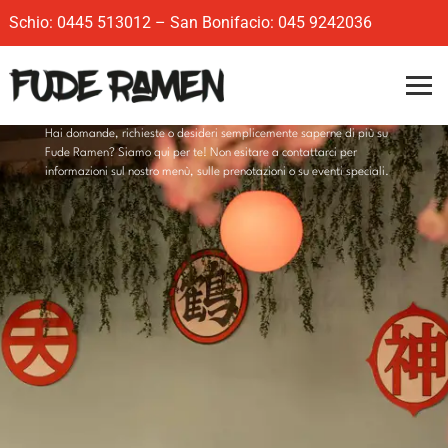
Schio:
0445 513012
– San Bonifacio:
045 9242036
Hai domande, richieste o desideri semplicemente saperne di più su
Fude Ramen? Siamo qui per te! Non esitare a contattarci per
informazioni sul nostro menù, sulle prenotazioni o su eventi speciali.