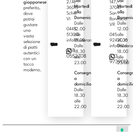
Dal
Dal
2/A,
147,
giapponese
Martedì
Martedì
36015
37047
preferito,
alla
alla
Schio
San
dove
Domenica
Domeni
VI
Bonifacio
potrai
Dalle
Dalle
VR
gustare
0445
12.00
12.00
una
513012
alle
045
alle
vasta
info@fuderamen.com
15.00
9242036
14.30
selezione
Dalle
info@fuder
Dalle
di piatti
388
18.30
18.00
autentici
0552708
333
alle
alle
con un
9739013
23.00
23.00
tocco
moderno.
Consegna
Conseg
a
a
domicilio
domicili
Dalle
Dalle
18.30
18.30
alle
alle
22.00
22.00